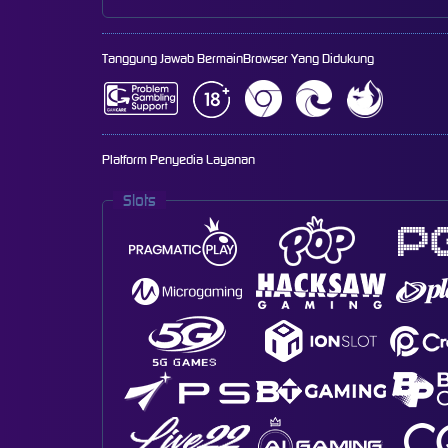
Tanggung Jawab Bermain
Browser Yang Didukung
Platform Penyedia Layanan
Slots