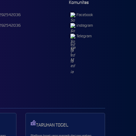
Komunitas
292542036
Facebook
292542036
instagram
Telegram
TARUHAN TOGEL
haan
Platform togel yang menarik dari perusahan