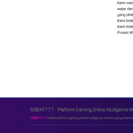
Kami mela
wajar dan
yang dila
Kami tida
Kami tida
Proses Wi
SOBAT777 - Platform Gaming Online Multigenre 
SOBAT777
adalah platform gaming online multigenre modern yang diranc