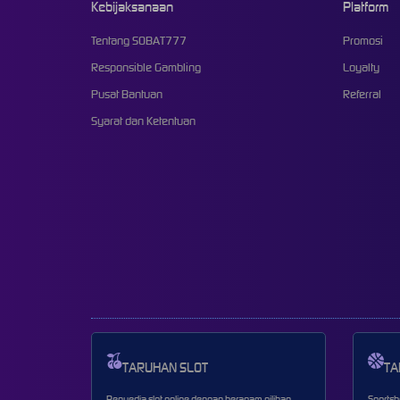
Kebijaksanaan
Platform
Tentang SOBAT777
Promosi
Responsible Gambling
Loyalty
Pusat Bantuan
Referral
Syarat dan Ketentuan
TARUHAN SLOT
TA
Penyedia slot online dengan beragam pilihan
Sportsb