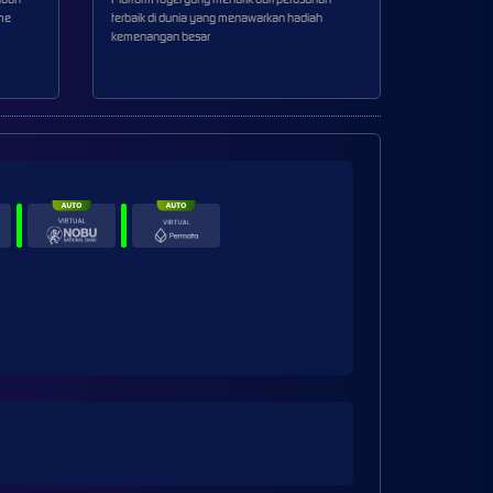
ame
terbaik di dunia yang menawarkan hadiah
kemenangan besar