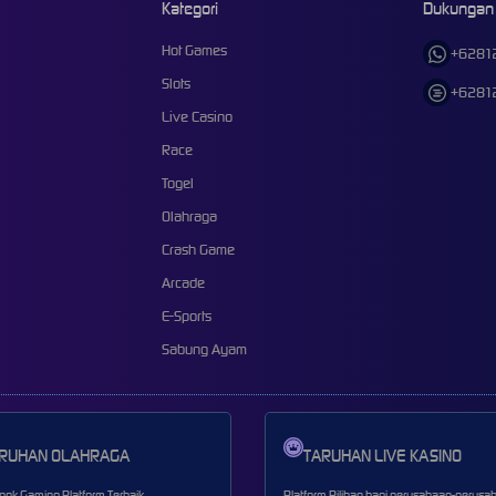
Kategori
Dukungan
Hot Games
+6281
Slots
+6281
Live Casino
Race
Togel
Olahraga
Crash Game
Arcade
E-Sports
Sabung Ayam
RUHAN OLAHRAGA
TARUHAN LIVE KASINO
ook Gaming Platform Terbaik
Platform Pilihan bagi perusahaan-perusa