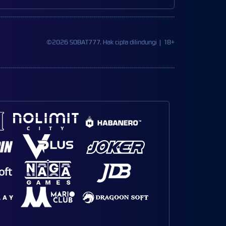
©2026 SOBAT777. Hak cipta dilindungi | 18+