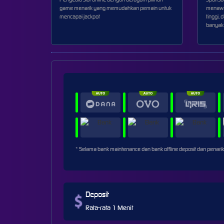
game menarik yang memudahkan pemain untuk
menawar
mencapai jackpot
tinggi,
banyak 
* Selama bank maintenance dan bank offline deposit dan penarik
Deposit
Rata-rata 1 Menit